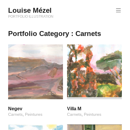
Aller
Louise Mézel
au
contenu
PORTFOLIO ILLUSTRATION
principal
Portfolio Category :
Carnets
Negev
Villa M
Carnets
,
Peintures
Carnets
,
Peintures