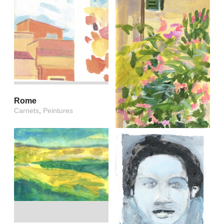
Rome
Été
Carnets
,
Peintures
Carnets
,
Peintures