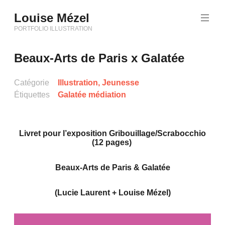
Aller
Louise Mézel
au
contenu
PORTFOLIO ILLUSTRATION
principal
Beaux-Arts de Paris x Galatée
Catégorie
Illustration
,
Jeunesse
Étiquettes
Galatée médiation
Livret pour l’exposition Gribouillage/Scrabocchio
(12 pages)
Beaux-Arts de Paris & Galatée
(Lucie Laurent + Louise Mézel)