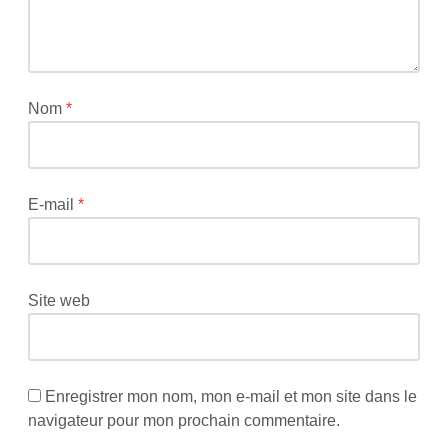
publiée.
Les
champs
obligatoires
sont
Nom
*
indiqués
avec
*
E-mail
*
Site web
Enregistrer mon nom, mon e-mail et mon site dans le
navigateur pour mon prochain commentaire.